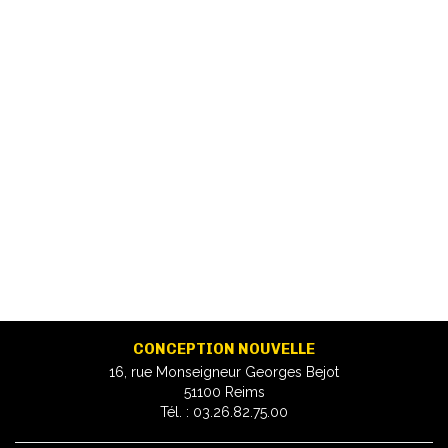
CONCEPTION NOUVELLE
16, rue Monseigneur Georges Bejot
51100 Reims
Tél. : 03.26.82.75.00