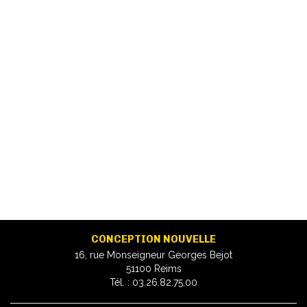
CONCEPTION NOUVELLE
16, rue Monseigneur Georges Bejot
51100 Reims
Tél. : 03.26.82.75.00