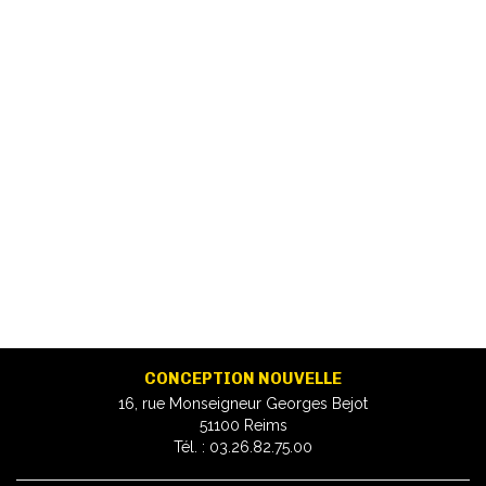
CONCEPTION NOUVELLE
16, rue Monseigneur Georges Bejot
51100 Reims
Tél. : 03.26.82.75.00