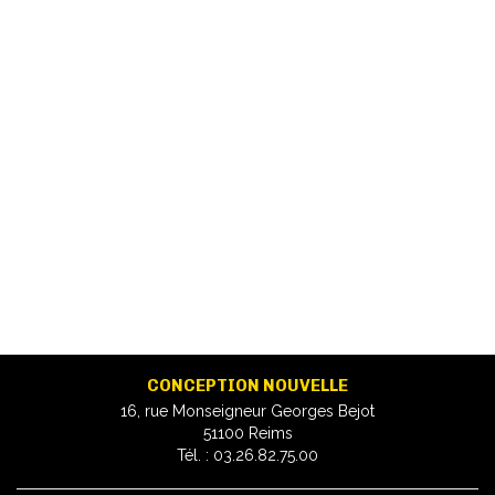
CONCEPTION NOUVELLE
16, rue Monseigneur Georges Bejot
51100 Reims
Tél. : 03.26.82.75.00