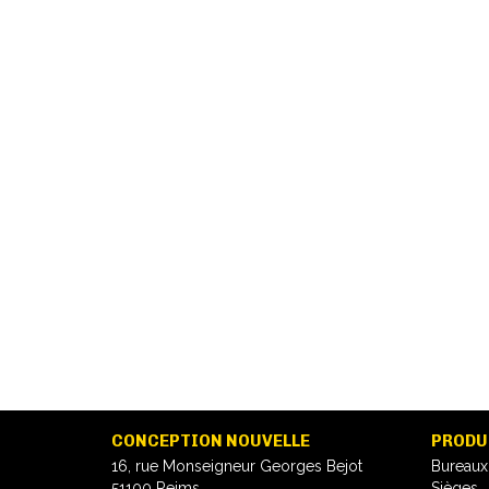
CONCEPTION NOUVELLE
PRODU
16, rue Monseigneur Georges Bejot
Bureaux
51100 Reims
Sièges